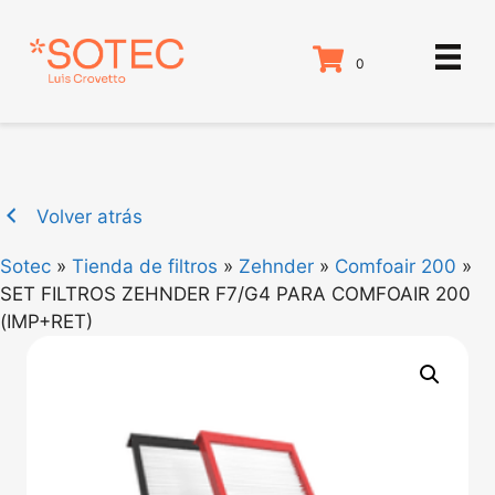
Saltar
al
0
contenido
Volver atrás
Sotec
»
Tienda de filtros
»
Zehnder
»
Comfoair 200
»
SET FILTROS ZEHNDER F7/G4 PARA COMFOAIR 200
(IMP+RET)