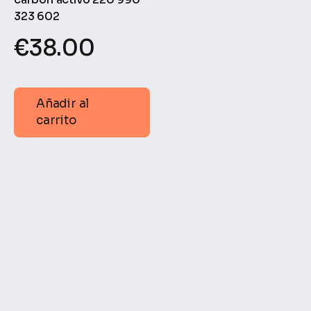
323 602
€
38.00
Añadir al
carrito