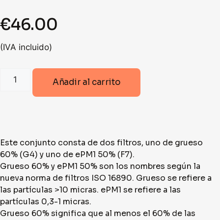
€
46.00
(IVA incluido)
SET
Añadir al carrito
FILTROS
ZEHNDER
F7/G4
PARA
COMFOAIR
Este conjunto consta de dos filtros, uno de grueso
200
60% (G4) y uno de ePM1 50% (F7).
(IMP+RET)
Grueso 60% y ePM1 50% son los nombres según la
cantidad
nueva norma de filtros ISO 16890. Grueso se refiere a
las partículas >10 micras. ePM1 se refiere a las
partículas 0,3-1 micras.
Grueso 60% significa que al menos el 60% de las