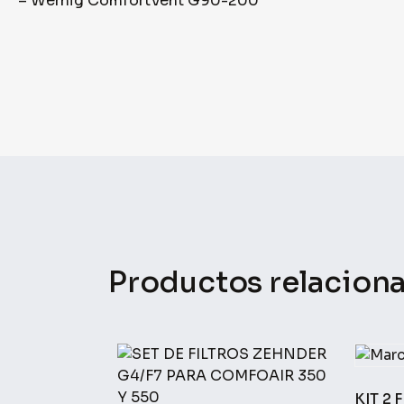
– Wernig ComfortVent G90-200
Productos relacion
KIT 2 