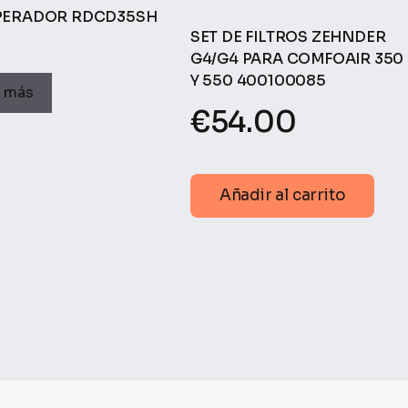
PERADOR RDCD35SH
SET DE FILTROS ZEHNDER
G4/G4 PARA COMFOAIR 350
Y 550 400100085
r más
€
54.00
Añadir al carrito