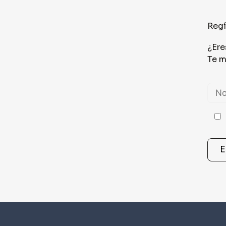
Regí
¿Ere
Te m