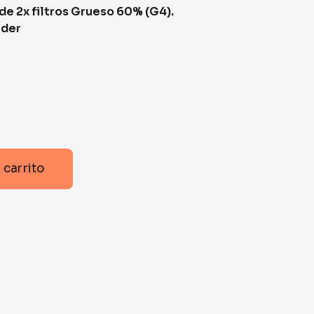
de 2x filtros Grueso 60% (G4).
nder
 carrito