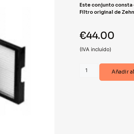
Este conjunto consta 
Filtro original de Zeh
€
44.00
(IVA incluido)
SET
Añadir al
FILTROS
ZEHNDER
G4/G4
PARA
COMFOAIR
200
(IMP+RET)
cantidad