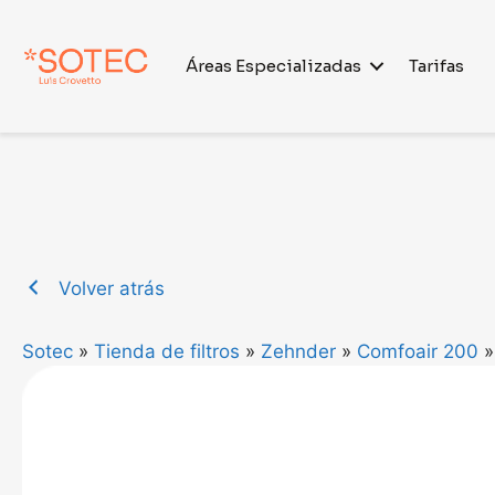
Saltar
al
Áreas Especializadas
Tarifas
contenido
Volver atrás
Sotec
»
Tienda de filtros
»
Zehnder
»
Comfoair 200